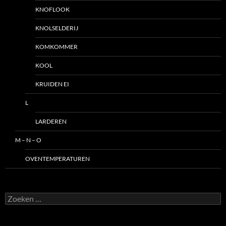
KNOFLOOK
KNOLSELDERIJ
KOMKOMMER
KOOL
KRUIDEN EI
L
LARDEREN
M – N – O
OVENTEMPERATUREN
Zoeken
naar: