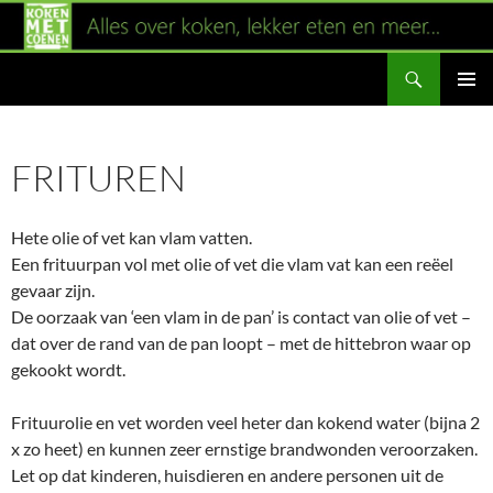
Ga
naar
Zoeken
de
inhoud
PRIMAI
MENU
FRITUREN
Hete olie of vet kan vlam vatten.
Een frituurpan vol met olie of vet die vlam vat kan een reëel
gevaar zijn.
De oorzaak van ‘een vlam in de pan’ is contact van olie of vet –
dat over de rand van de pan loopt – met de hittebron waar op
gekookt wordt.
Frituurolie en vet worden veel heter dan kokend water (bijna 2
x zo heet) en kunnen zeer ernstige brandwonden veroorzaken.
Let op dat kinderen, huisdieren en andere personen uit de