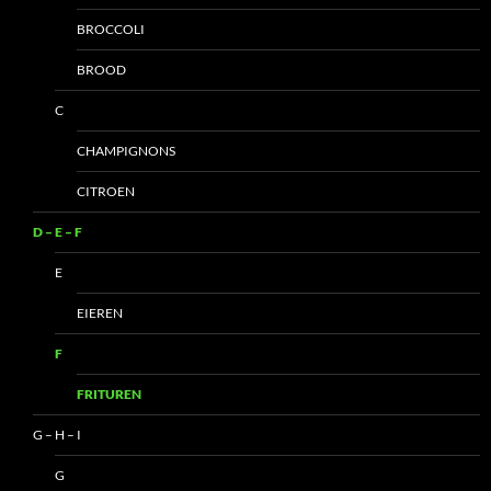
BROCCOLI
BROOD
C
CHAMPIGNONS
CITROEN
D – E – F
E
EIEREN
F
FRITUREN
G – H – I
G