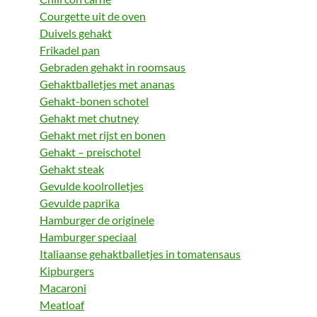
Courgette uit de oven
Duivels gehakt
Frikadel pan
Gebraden gehakt in roomsaus
Gehaktballetjes met ananas
Gehakt-bonen schotel
Gehakt met chutney
Gehakt met rijst en bonen
Gehakt – preischotel
Gehakt steak
Gevulde koolrolletjes
Gevulde paprika
Hamburger de originele
Hamburger speciaal
Italiaanse gehaktballetjes in tomatensaus
Kipburgers
Macaroni
Meatloaf