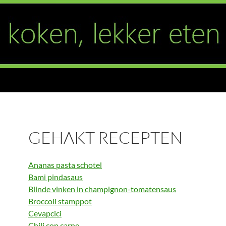
GEHAKT RECEPTEN
Ananas pasta schotel
Bami pindasaus
Blinde vinken in champignon-tomatensaus
Broccoli stamppot
Cevapcici
Chili con carne