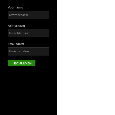
Voornaam:
Achternaam
Email adres: