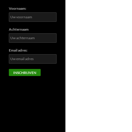
Voornaam:
Achternaam
Email adres: