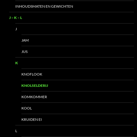
INHOUDSMATEN EN GEWICHTEN
J – K – L
J
JAM
JUS
K
KNOFLOOK
KNOLSELDERIJ
KOMKOMMER
KOOL
KRUIDEN EI
L