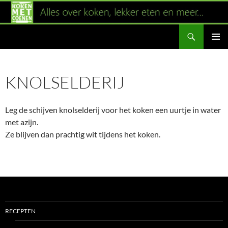
Ga
naar
Zoeken
de
inhoud
PRIMAI
MENU
KNOLSELDERIJ
Leg de schijven knolselderij voor het koken een uurtje in water
met azijn.
Ze blijven dan prachtig wit tijdens het koken.
RECEPTEN