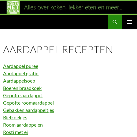
Ga
naar
Zoeken
de
inhoud
PRIMAI
MENU
AARDAPPEL RECEPTEN
Aardappel puree
Aardappel gratin
Aardappelsoep
Boeren braadkoek
Gepofte aardappel
Gepofte roomaardappel
Gebakken aardappeltjes
Riefkoekjes
Room aardappelen
Rösti met ei