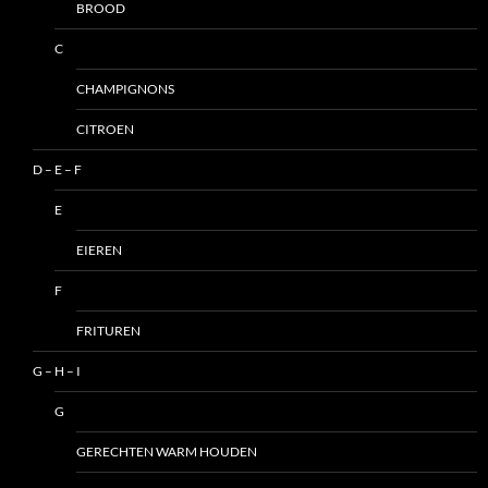
BROOD
C
CHAMPIGNONS
CITROEN
D – E – F
E
EIEREN
F
FRITUREN
G – H – I
G
GERECHTEN WARM HOUDEN