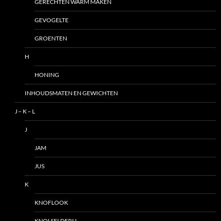
GERECHTEN WARM MAKEN
GEVOGELTE
GROENTEN
H
HONING
INHOUDSMATEN EN GEWICHTEN
J – K – L
J
JAM
JUS
K
KNOFLOOK
KNOLSELDERIJ